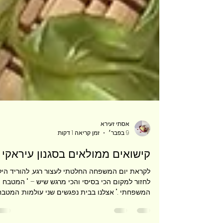
אסתי זעירא
9 בפבר׳
זמן קריאה 1 דקות
קישואים ממולאים בסגנון עיראקי
לקראת יום המשפחה החלטתי לעצור רגע, להוריד הילו
לחזור למקום הכי בסיסי והכי מרגש שיש – " המטבח