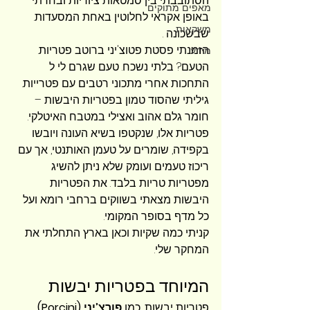
הסתובבתי בין סמטאות ציוריות ובחרתי 
מאפים מתוקים
באופן אקראי לחלוטין באחת המסעדות. 
משקאות
שבשכונה .
הזמנתי פסטת פטוצ'יני ברוטב פטריות.
מידע
הטעם? בלתי נשכח. טעם שגרם לי ל 
התחכות אחרי מתכוני רטבים עם פטרייות. 
גיליתי שהסוד טמון בפטריות היבשות – 
חומר גלם אהוב ואצילי במטבח האיטלקי. 
פטריות אלו, שנקטפו בשיא העונה ויובשו 
בקפידה, שומרים על טעמן האותנטי, אך עם 
ריכוז טעמים ועומק שלא ניתן להשיג 
מפטריות טריות בלבד. את הפטריות 
היבשות מצאתי בשווקים ברחבי רומא ועל 
כל מדף בסופר המקומי. 
קניתי כמה שקיות וכאן בארץ התחלתי את 
המחקר שלי.
המיוחד בפטריות יבשות 
פטריות יבשות, כמו 
פורצ’יני (Porcini)
, 