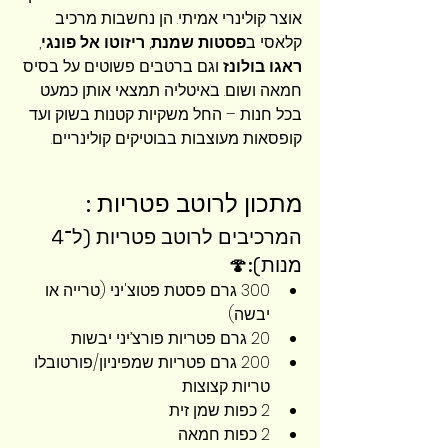
אוצר קולינרי אמיתי. הן נחשבות מרכיב 
קלאסי ב
פסטות שמנת
, 
ריזוטו אל פונגי
, 
ראגו בולונז
 וגם ברטבים פשוטים על בסיס 
חמאה ושום. באיטליה תמצאי אותן כמעט 
בכל חנות – החל משקיות קטנות בשוק ועד 
קופסאות מעוצבות בבוטיקים קולינריים.
מתכון לרוטב פטריות :
המרכיבים לרוטב פטריות (ל־4 
מנות):🍄
300 גרם פסטת פטוצ'יני (טרייה או 
יבשה)
20 גרם פטריות פורצ’יני יבשות
200 גרם פטריות שמפיניון/פורטובלו 
טריות קצוצות
2 כפות שמן זית
2 כפות חמאה