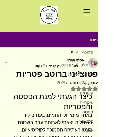
פוסט
All Posts
אסתי זעירא
All Posts
31 באוג׳ 2025
זמן קריאה 2 דקות
פטוצ'יני ברוטב פטריות
מנות ראשונות
עודכן:
24 בספט׳ 2025
חטיפים
דירוג של NaN מתוך 5 כוכבים
קינוחים
כיצד הגעתי למנת הפסטה 
עיקריות
והפטריות
פסטה
באחד מימי יולי החמים, בעת ביקור 
סלטים
באיטליה, יצאתי לארוחת ערב בשכונת 
מונטי העתיקה הסמוכה לקוליסיאוום., 
רטבים