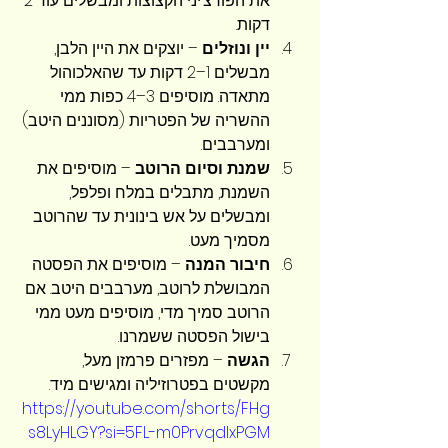
את הפורצ’יני הקצוצות ומבשלים עוד 2 
דקות.
יין ונוזלים
 – יוצקים את היין הלבן, 
מבשלים 1–2 דקות עד שהאלכוהול 
מתאדה. מוסיפים 3–4 כפות ממי 
ההשריה של הפטריות (מסוננים היטב) 
ומערבבים.
שמנת וסיום הרוטב
 – מוסיפים את 
השמנת, מתבלים במלח ופלפל, 
ומבשלים על אש בינונית עד שהרוטב 
מסמיך מעט.
חיבור המנה
 – מוסיפים את הפסטה 
המבושלת לרוטב, מערבבים היטב. אם 
הרוטב סמיך מדי, מוסיפים מעט ממי 
בישול הפסטה ששמרנו.
הגשה
 – מפזרים פרמזן מעל, 
מקשטים בפטרוזיליה ומגישים מיד.
https://youtube.com/shorts/FHg
s8LyHLGY?si=5FL-m0PrvqdIxPGM