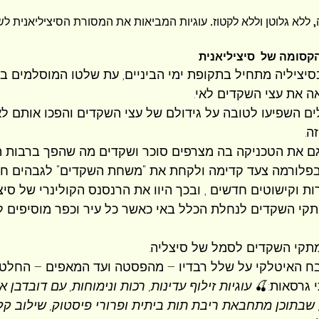
 ללא גלוטן וללא לקטוז. עוגיות המביאות את המסורת הסיציליאנית לש
סומה של  סיציליאנית
יציליה מתחיל בתקופת ימי הביניים, עת שלטו המוסלמים בא
 את עצי השקדים לאי.
ם השפיעו לטובה על גידולם של עצי השקדים והפכו אותם ל
ה.
גם את הטכניקה בה מצרפים סוכר ושקדים מה שהפך ברבות הש
רות וקישוטים חדשים , ובכך היוו את הרנסנס הקולינרי של סיצי
קי השקדים לנחלת הכלל באי כאשר כל עיר וכפר מוסיפים 
קי השקדים לסמל של סיצליה.
 האיטלקי על שלל רבדיו – מהפסטה ועד המאפים – החלטתי
 גרסאות:🍒 
עוגיות זילוף עדינות, רכות ונימוחות, עם דובדבן א
, שבתוכן מתחבאת ריבת תות ביתית ופרורי פיסטוק, שילוב ק