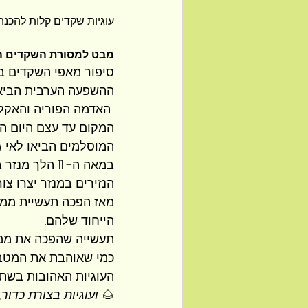
עוגיות שקדים קלות להכנה,
מבט למסורת השקדים הק
סיפור מאפי השקדים בס
ההשפעה הערבית הביאה
 האדמה הפוריה והאקלי
המקום עד עצם היום הז
המוסלמים הביאו לאי 
במאה ה- 11 הלך מנזר בפלורמה צעד קדימה ולקחת את "משחת השקדים" לגבהים חדשים.
הנזירים במנזר יצרו צו
מאז הפכה תעשיית ממת
הייחוד שלהם.
תעשייה שהפכה את ממת
כמי שאוהבת את המטבח
העוגיות האהובות בשתי
🌰 
ועוגיות בצורת כדור