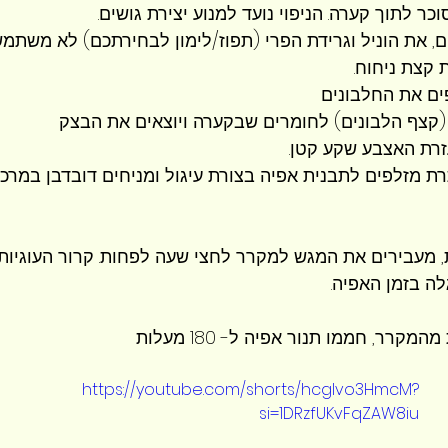
כר לתוך קערה. הניפוי נועד למנוע יצירת גושים.
, את הוניל וגרידת הפרי (תפוז/לימון לבחירתכם) לא משתמש
קצת ניחוח.
ים את החלבונים
 (קצף הלבונים) לחומרים שבקערה ויוצאים את הבצק
עזרת האצבע שקע קטן.
 מזלפים לתבנית אפיה בצורת עיגול ומניחים דובדבן במרכז.
ות, מעבירים את המגש למקרר לחצי שעה לפחות. קרור העוגיות
לה בזמן האפיה.
מקרר, חממו תנור אפיה ל- 180 מעלות
https://youtube.com/shorts/hcglvo3HmcM?
si=1DRzfUKvFqZAW8iu