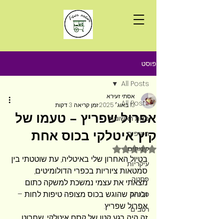
פוסט
All Posts
אסתי זעירא
All Posts
13 באוג׳ 2025
זמן קריאה 3 דקות
אפרול שפריץ – טעמו של
מנות ראשונות
קיץ איטלקי בכוס אחת
חטיפים
קינוחים
דירוג של NaN מתוך 5 כוכבים
בטיול האחרון שלי באיטליה, עת שוטטתי בין 
עיקריות
סמטאות ציוריות בכפרי הדולומיטים, 
פסטה
מצאתי את עצמי נמשכת למשקה כתום 
ובוהק שהוגש בכוס מצופה טיפות לחות – 
סלטים
אפרול שפריץ. 
רטבים
זה היה רגע קטן של קסם איטלקי, שחרוט 