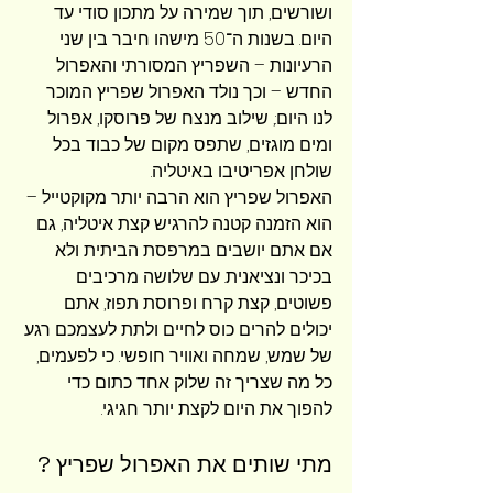
ושורשים, תוך שמירה על מתכון סודי עד 
היום. בשנות ה־50 מישהו חיבר בין שני 
הרעיונות – השפריץ המסורתי והאפרול 
החדש – וכך נולד האפרול שפריץ המוכר 
לנו היום:, שילוב מנצח של פרוסקו, אפרול 
ומים מוגזים, שתפס מקום של כבוד בכל 
שולחן אפריטיבו באיטליה.
האפרול שפריץ הוא הרבה יותר מקוקטייל – 
הוא הזמנה קטנה להרגיש קצת איטליה, גם 
אם אתם יושבים במרפסת הביתית ולא 
בכיכר ונציאנית. עם שלושה מרכיבים 
פשוטים, קצת קרח ופרוסת תפוז, אתם 
יכולים להרים כוס לחיים ולתת לעצמכם רגע 
של שמש, שמחה ואוויר חופשי. כי לפעמים, 
כל מה שצריך זה שלוק אחד כתום כדי 
להפוך את היום לקצת יותר חגיגי.
מתי שותים את האפרול שפריץ ?