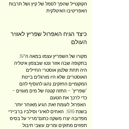
הקוקטייל שהפך לסמל של קיץ ושל תרבות 
האפריטיבו האיטלקית.
כיצד הגיח האפרול שפריץ לאוויר 
העולם 
מקורו של השפריץ עצמו במאה ה־19, 
בתקופה שבה אזור ונטו שבצפון איטליה 
היה תחת שלטון אוסטרי. החיילים 
האוסטרים, שלא היו מורגלים ביינות 
המקומיים החזקים, נהגו להוסיף להם 
"שפריץ" – התזה קטנה של מים מוגזים – 
כדי לרכך את הטעם..
 האפרול, לעומת זאת, הגיע מאוחר יותר: 
בשנת 1919,  האחים לואיג’י וסילביו ברביירי 
מפדובה יצרו משקה כתום־מריר על בסיס 
תפוזים מתוקים ומרים, עשבי תיבול 