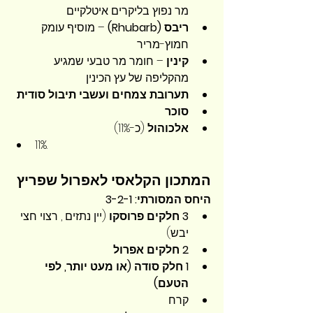
מר נפוץ בליקרים איטלקיים
ריבס (Rhubarb)
 – מוסיף עומק 
חמוץ-מריר
קינין
 – חומר מר טבעי שמגיע 
מהקליפה של עץ הכינין
תערובת צמחים ועשבי תיבול סודית
סוכר
אלכוהול
 (כ-11%)
11%.
המתכון הקלאסי לאפרול שפריץ
היחס המסורתי: 3-2-1
3 חלקים פרוסקו
 (יין נתזים , רצוי חצי 
יבש)
2 חלקים אפרול
1 חלק סודה (או מעט יותר, לפי 
הטעם)
קרח