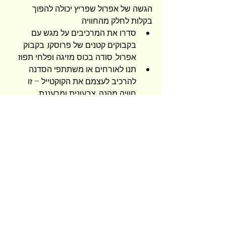
הגשה של אפרול שפריץ יכולה להפוך 
בקלות לחלק מהחוויה:
סדרו את המרכיבים על מגש עם 
בקבוקים קטנים של פרוסקו, בקבוק 
אפרול, סודה בכוס מזיגה ופלחי תפוז.
תנו לאורחים או משתתפי הסדנה 
להרכיב לעצמם את הקוקטייל – זו 
חוויה מהנה, צבעונית ומרעננת.
תוכלו להוסיף גם תוספות יצירתיות 
כמו: נענע, רוזמרין, או מעט מיץ 
אשכוליות אדומות למי שרוצה טוויסט.
מאז אותו יום בכפר האיטלקי, אפרול שפריץ 
עבורי הוא לא רק קוקטייל – הוא תזכורת. 
תזכורת לעצור רגע, למזוג לעצמי משהו 
מרענן, ולחגוג את הפשטות שבחיים. כל 
לגימה מחזירה אותי לרגע ההוא בהרים, 
לרוח הקרירה, לחיוך של המלצר, ולתחושת 